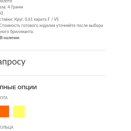
Золото
лла: 4 Грамм
50
тавки: Круг, 0.61 карата F / VS
 Стоимость готового изделия уточняйте после выбора
ного бриллианта.
В наличии
апросу
УПНЫЕ ОПЦИИ
ЛОТА
КОЛЬЦА