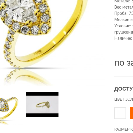
Металл: 
Вес мета
Проба: 7
Мелкие вс
Условие:
грушевид
Наличие:
по з
ДОСТ
ЦВЕТ ЗО
РАЗМЕР 