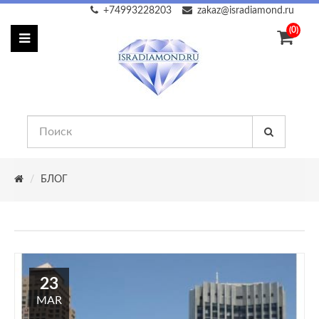
+74993228203
zakaz@isradiamond.ru
(0)
БЛОГ
23
MAR