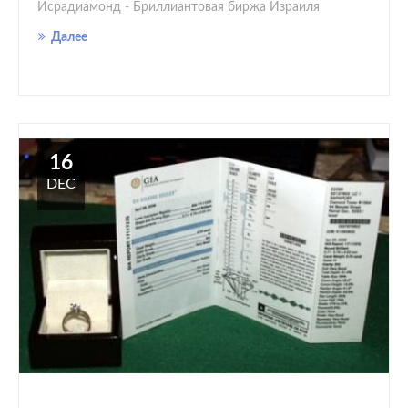
Исрадиамонд - Бриллиантовая биржа Израиля
Далее
16
DEC