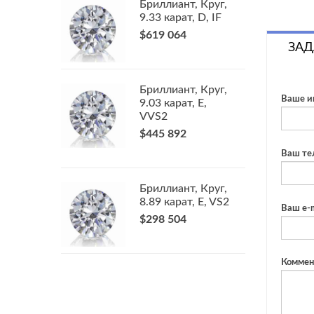
Бриллиант, Круг,
9.33 карат, D, IF
$619 064
ЗАД
Бриллиант, Круг,
Ваше и
9.03 карат, E,
VVS2
$445 892
Ваш те
Бриллиант, Круг,
8.89 карат, E, VS2
Ваш e-m
$298 504
Коммен