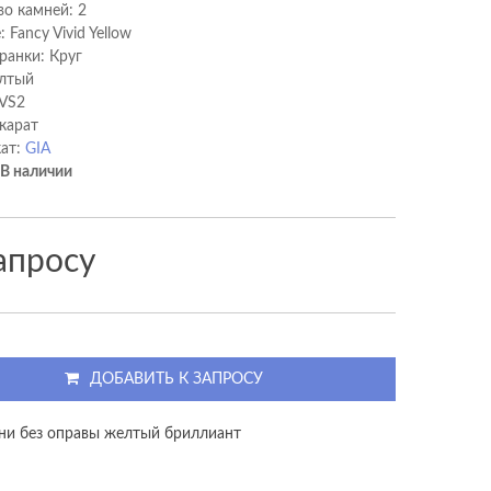
во камней: 2
 Fancy Vivid Yellow
ранки: Круг
лтый
 VS2
 карат
ат:
GIA
В наличии
апросу
ДОБАВИТЬ К ЗАПРОСУ
ни без оправы желтый бриллиант