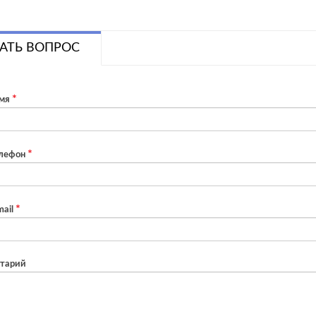
АТЬ ВОПРОС
мя
лефон
ail
тарий