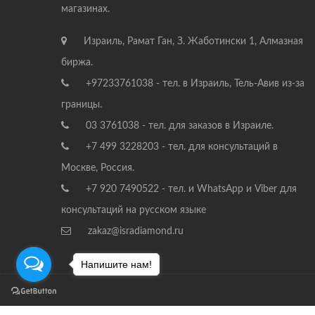
магазинах.
Израиль, Рамат Ган, З. Жаботински 1, Алмазная
биржа.
+97233761038 - тел. в Израиль, Тель-Авив из-за
границы.
03 3761038 - тел. для заказов в Израиле.
+7 499 3228203 - тел. для консультаций в
Москве, Россия.
+7 920 7490522 - тел. и WhatsApp и Viber для
консультаций на русском языке
zakaz@isradiamond.ru
Напишите нам!