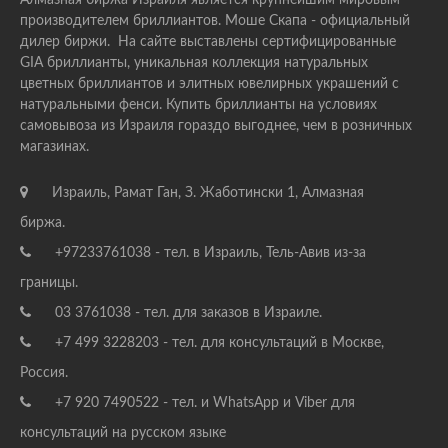
Алмазная биржа Израиля является крупнейшим мировым
производителем бриллиантов. Моше Скапа - официальный
дилер биржи. На сайте выставлены сертифицированные
GIA бриллианты, уникальная коллекция натуральных
цветных бриллиантов и элитных ювелирных украшений с
натуральными фенси. Купить бриллианты на условиях
самовывоза из Израиля гораздо выгоднее, чем в розничных
магазинах.
Израиль, Рамат Ган, З. Жаботински 1, Алмазная
биржа.
+97233761038 - тел. в Израиль, Тель-Авив из-за
границы.
03 3761038 - тел. для заказов в Израиле.
+7 499 3228203 - тел. для консультаций в Москве,
Россия.
+7 920 7490522 - тел. и WhatsApp и Viber для
консультаций на русском языке