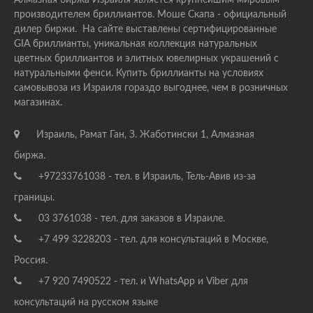
Алмазная биржа Израиля является крупнейшим мировым
производителем бриллиантов. Моше Скапа - официальный
дилер биржи. На сайте выставлены сертифицированные
GIA бриллианты, уникальная коллекция натуральных
цветных бриллиантов и элитных ювелирных украшений с
натуральными фенси. Купить бриллианты на условиях
самовывоза из Израиля гораздо выгоднее, чем в розничных
магазинах.
Израиль, Рамат Ган, З. Жаботински 1, Алмазная
биржа.
+97233761038 - тел. в Израиль, Тель-Авив из-за
границы.
03 3761038 - тел. для заказов в Израиле.
+7 499 3228203 - тел. для консультаций в Москве,
Россия.
+7 920 7490522 - тел. и WhatsApp и Viber для
консультаций на русском языке