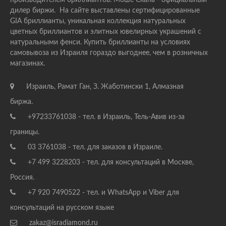
производителем бриллиантов. Моше Скапа - официальный
дилер биржи. На сайте выставлены сертифицированные
GIA бриллианты, уникальная коллекция натуральных
цветных бриллиантов и элитных ювелирных украшений с
натуральными фенси. Купить бриллианты на условиях
самовывоза из Израиля гораздо выгоднее, чем в розничных
магазинах.
Израиль, Рамат Ган, З. Жаботински 1, Алмазная
биржа.
+97233761038 - тел. в Израиль, Тель-Авив из-за
границы.
03 3761038 - тел. для заказов в Израиле.
+7 499 3228203 - тел. для консультаций в Москве,
Россия.
+7 920 7490522 - тел. и WhatsApp и Viber для
консультаций на русском языке
zakaz@isradiamond.ru