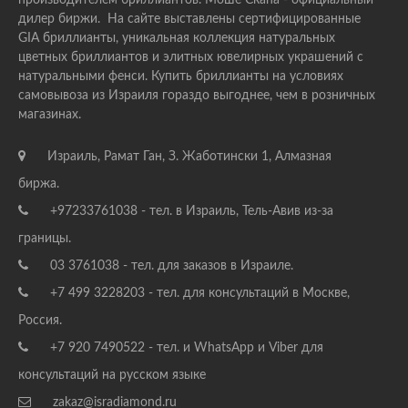
производителем бриллиантов. Моше Скапа - официальный
дилер биржи. На сайте выставлены сертифицированные
GIA бриллианты, уникальная коллекция натуральных
цветных бриллиантов и элитных ювелирных украшений с
натуральными фенси. Купить бриллианты на условиях
самовывоза из Израиля гораздо выгоднее, чем в розничных
магазинах.
Израиль, Рамат Ган, З. Жаботински 1, Алмазная
биржа.
+97233761038 - тел. в Израиль, Тель-Авив из-за
границы.
03 3761038 - тел. для заказов в Израиле.
+7 499 3228203 - тел. для консультаций в Москве,
Россия.
+7 920 7490522 - тел. и WhatsApp и Viber для
консультаций на русском языке
zakaz@isradiamond.ru