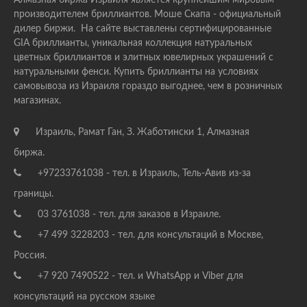
Алмазная биржа Израиля является крупнейшим мировым
производителем бриллиантов. Моше Скапа - официальный
дилер биржи. На сайте выставлены сертифицированные
GIA бриллианты, уникальная коллекция натуральных
цветных бриллиантов и элитных ювелирных украшений с
натуральными фенси. Купить бриллианты на условиях
самовывоза из Израиля гораздо выгоднее, чем в розничных
магазинах.
Израиль, Рамат Ган, З. Жаботински 1, Алмазная
биржа.
+97233761038 - тел. в Израиль, Тель-Авив из-за
границы.
03 3761038 - тел. для заказов в Израиле.
+7 499 3228203 - тел. для консультаций в Москве,
Россия.
+7 920 7490522 - тел. и WhatsApp и Viber для
консультаций на русском языке