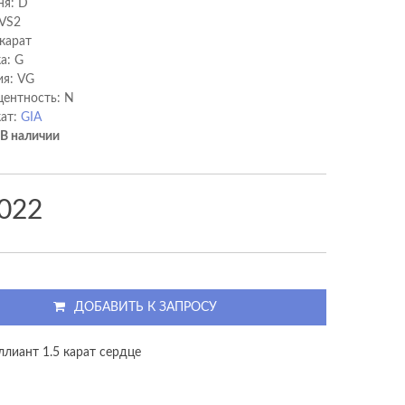
ня: D
 VS2
 карат
а: G
я: VG
ентность: N
ат:
GIA
В наличии
 022
ДОБАВИТЬ К ЗАПРОСУ
ллиант 1.5 карат сердце