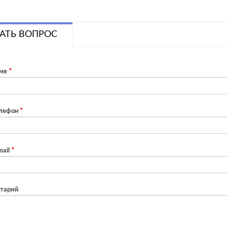
АТЬ ВОПРОС
мя
лефон
ail
тарий