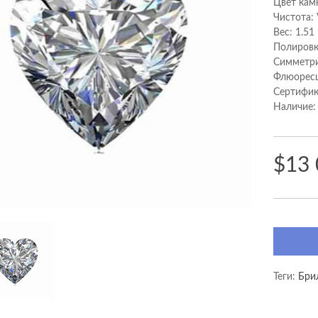
Цвет кам
Чистота:
Вес: 1.51
Полировк
Cимметри
Флюоресц
Сертифик
Наличие:
$13
Теги:
Бри