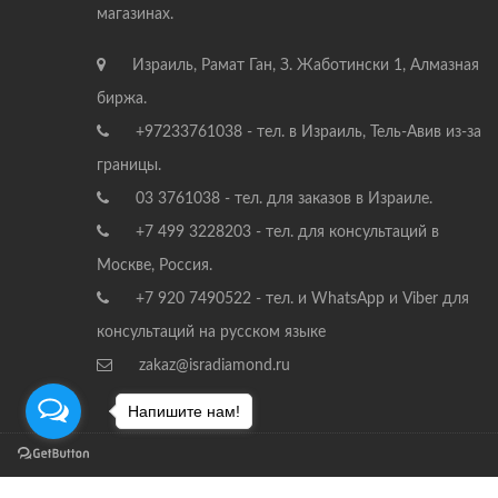
магазинах.
Израиль, Рамат Ган, З. Жаботински 1, Алмазная
биржа.
+97233761038 - тел. в Израиль, Тель-Авив из-за
границы.
03 3761038 - тел. для заказов в Израиле.
+7 499 3228203 - тел. для консультаций в
Москве, Россия.
+7 920 7490522 - тел. и WhatsApp и Viber для
консультаций на русском языке
zakaz@isradiamond.ru
Напишите нам!