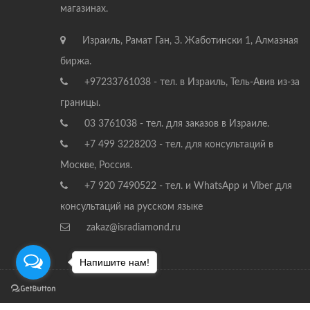
магазинах.
Израиль, Рамат Ган, З. Жаботински 1, Алмазная
биржа.
+97233761038 - тел. в Израиль, Тель-Авив из-за
границы.
03 3761038 - тел. для заказов в Израиле.
+7 499 3228203 - тел. для консультаций в
Москве, Россия.
+7 920 7490522 - тел. и WhatsApp и Viber для
консультаций на русском языке
zakaz@isradiamond.ru
Напишите нам!