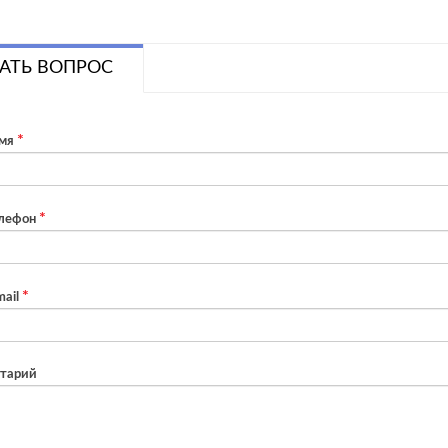
АТЬ ВОПРОС
мя
лефон
ail
тарий