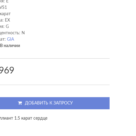
ня: E
 VS1
 карат
а: EX
я: G
ентность: N
ат:
GIA
В наличии
 969
ДОБАВИТЬ К ЗАПРОСУ
ллиант 1.5 карат сердце