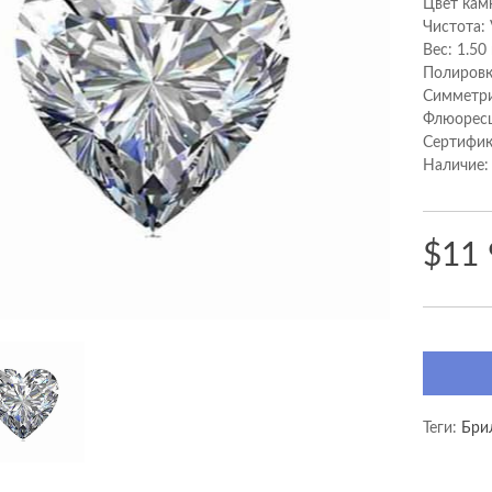
Цвет кам
Чистота:
Вес: 1.50
Полировк
Cимметри
Флюоресц
Сертифик
Наличие:
$11
Теги:
Бри