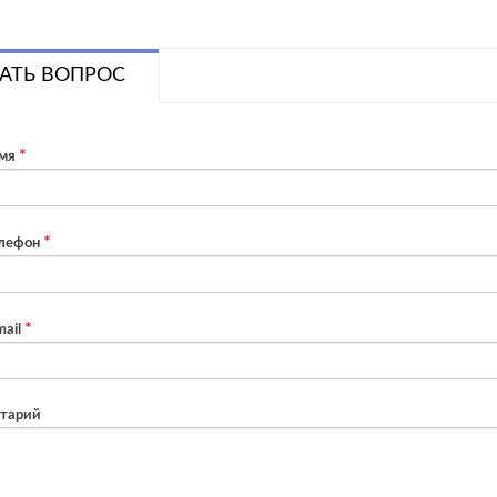
АТЬ ВОПРОС
мя
лефон
ail
тарий