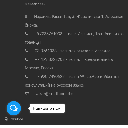
магазинах.
Израиль, Рамат Ган, З. Жаботински 1, Алмазная
биржа.
+97233761038 - тел. в Израиль, Тель-Авив из-за
границы.
03 3761038 - тел. для заказов в Израиле.
+7 499 3228203 - тел. для консультаций в
Москве, Россия.
+7 920 7490522 - тел. и WhatsApp и Viber для
консультаций на русском языке
zakaz@isradiamond.ru
Напишите нам!