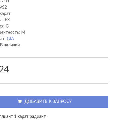
ня: H
 VS2
 карат
а: EX
я: G
ентность: M
ат:
GIA
В наличии
24
ДОБАВИТЬ К ЗАПРОСУ
ллиант 1 карат радиант