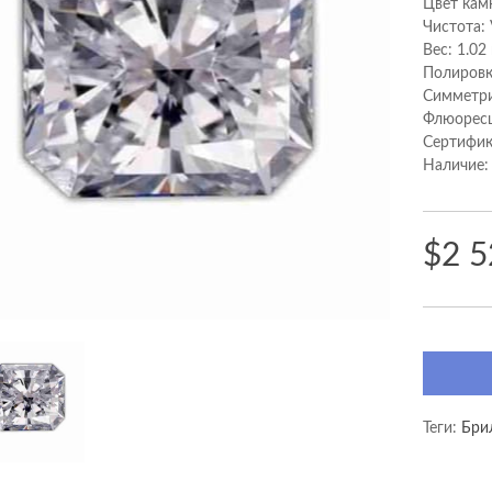
Цвет кам
Чистота:
Вес: 1.02
Полировк
Cимметри
Флюоресц
Сертифик
Наличие:
$2 5
Теги:
Бри