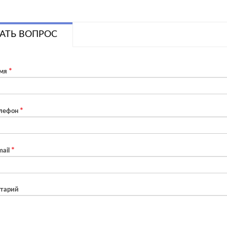
АТЬ ВОПРОС
мя
лефон
ail
тарий