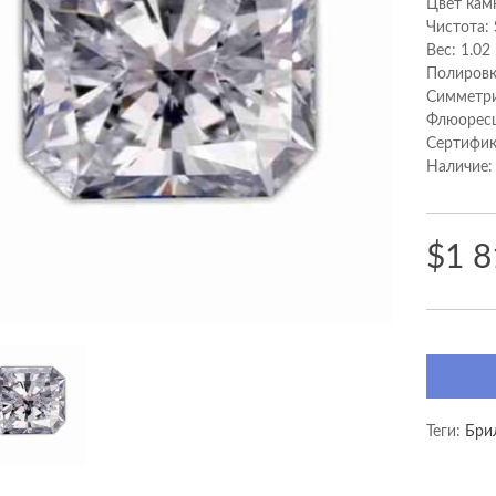
Цвет кам
Чистота: 
Вес: 1.02
Полировк
Cимметри
Флюоресц
Сертифик
Наличие:
$1 8
Теги:
Бри