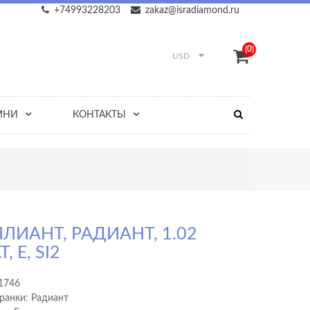
+74993228203
zakaz@isradiamond.ru
(0)
USD
МНИ
КОНТАКТЫ
ЛИАНТ, РАДИАНТ, 1.02
, E, SI2
1746
ранки: Радиант