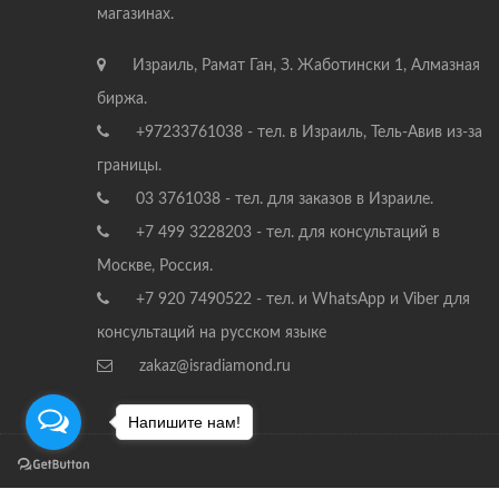
магазинах.
Израиль, Рамат Ган, З. Жаботински 1, Алмазная
биржа.
+97233761038 - тел. в Израиль, Тель-Авив из-за
границы.
03 3761038 - тел. для заказов в Израиле.
+7 499 3228203 - тел. для консультаций в
Москве, Россия.
+7 920 7490522 - тел. и WhatsApp и Viber для
консультаций на русском языке
zakaz@isradiamond.ru
Напишите нам!