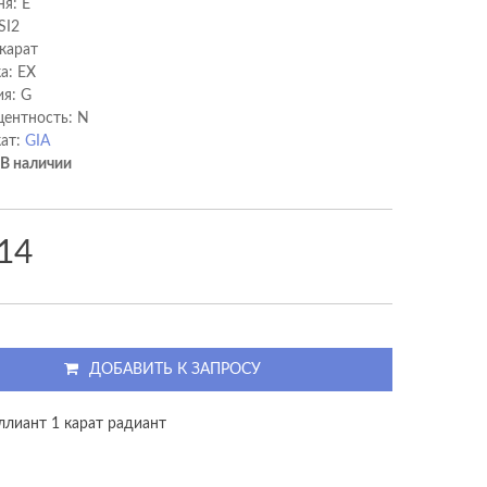
ня: E
SI2
 карат
а: EX
я: G
ентность: N
ат:
GIA
В наличии
14
ДОБАВИТЬ К ЗАПРОСУ
ллиант 1 карат радиант