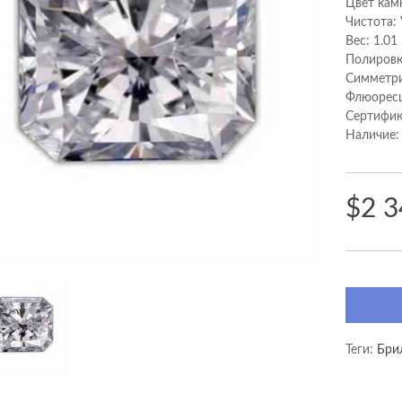
Цвет камн
Чистота:
Вес: 1.01
Полировк
Cимметри
Флюоресц
Сертифик
Наличие:
$2 3
Теги:
Бри