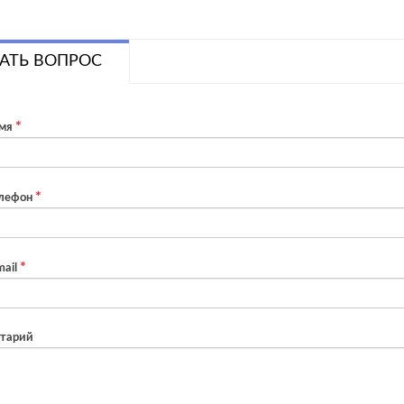
АТЬ ВОПРОС
мя
лефон
ail
тарий