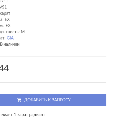
я: J
 VS1
 карат
а: EX
я: EX
ентность: M
ат:
GIA
В наличии
44
ДОБАВИТЬ К ЗАПРОСУ
ллиант 1 карат радиант