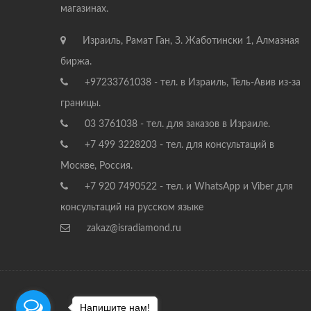
магазинах.
Израиль, Рамат Ган, З. Жаботински 1, Алмазная
биржа.
+97233761038 - тел. в Израиль, Тель-Авив из-за
границы.
03 3761038 - тел. для заказов в Израиле.
+7 499 3228203 - тел. для консультаций в
Москве, Россия.
+7 920 7490522 - тел. и WhatsApp и Viber для
консультаций на русском языке
zakaz@isradiamond.ru
Напишите нам!