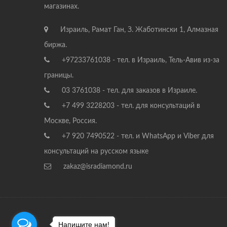
магазинах.
Израиль, Рамат Ган, З. Жаботински 1, Алмазная
биржа.
+97233761038 - тел. в Израиль, Тель-Авив из-за
границы.
03 3761038 - тел. для заказов в Израиле.
+7 499 3228203 - тел. для консультаций в
Москве, Россия.
+7 920 7490522 - тел. и WhatsApp и Viber для
консультаций на русском языке
zakaz@isradiamond.ru
Напишите нам!