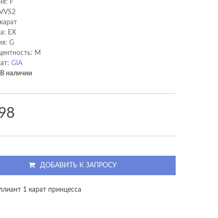
ня: F
 VVS2
 карат
а: EX
я: G
ентность: M
ат:
GIA
В наличии
98
ДОБАВИТЬ К ЗАПРОСУ
ллиант 1 карат принцесса