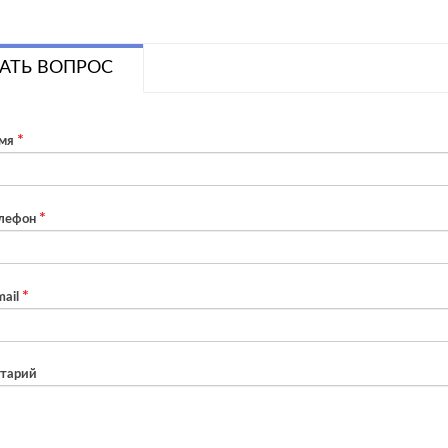
АТЬ ВОПРОС
мя
лефон
ail
тарий