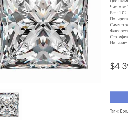
Цвет кам
Чистота:
Вес: 1.02
Полировк
Cимметри
Флюоресц
Сертифик
Наличие:
$4 3
Теги:
Бри