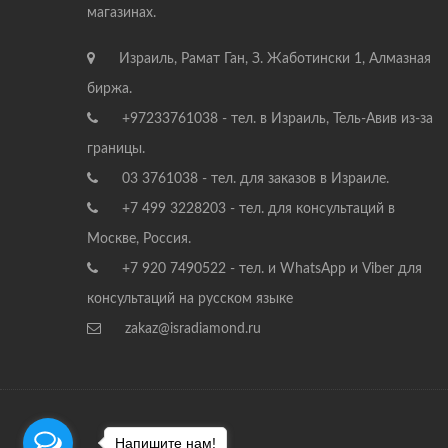
магазинах.
Израиль, Рамат Ган, З. Жаботински 1, Алмазная
биржа.
+97233761038 - тел. в Израиль, Тель-Авив из-за
границы.
03 3761038 - тел. для заказов в Израиле.
+7 499 3228203 - тел. для консультаций в
Москве, Россия.
+7 920 7490522 - тел. и WhatsApp и Viber для
консультаций на русском языке
zakaz@isradiamond.ru
Напишите нам!