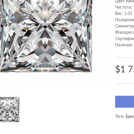
Цвет камн
Чистота:
Вес: 1.01
Полировк
Cимметри
Флюоресц
Сертифик
Наличие:
$1 7
Теги:
Бри