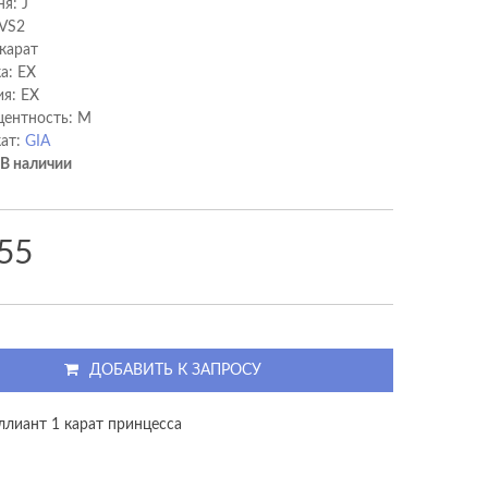
я: J
 VS2
 карат
а: EX
я: EX
ентность: M
ат:
GIA
В наличии
55
ДОБАВИТЬ К ЗАПРОСУ
ллиант 1 карат принцесса