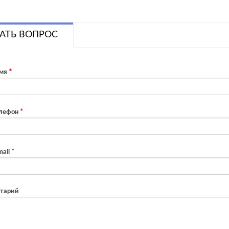
АТЬ ВОПРОС
мя
лефон
ail
тарий