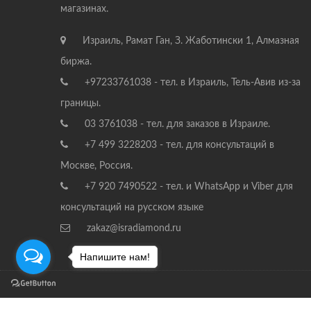
магазинах.
Израиль, Рамат Ган, З. Жаботински 1, Алмазная
биржа.
+97233761038 - тел. в Израиль, Тель-Авив из-за
границы.
03 3761038 - тел. для заказов в Израиле.
+7 499 3228203 - тел. для консультаций в
Москве, Россия.
+7 920 7490522 - тел. и WhatsApp и Viber для
консультаций на русском языке
zakaz@isradiamond.ru
Напишите нам!