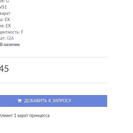
ня: G
 VS1
 карат
а: EX
я: EX
ентность: F
ат:
GIA
В наличии
45
ДОБАВИТЬ К ЗАПРОСУ
ллиант 1 карат принцесса