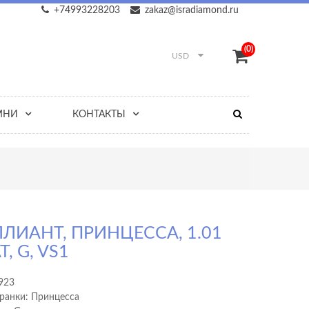
+74993228203
zakaz@isradiamond.ru
(0)
USD
МНИ
КОНТАКТЫ
ЛИАНТ, ПРИНЦЕССА, 1.01
, G, VS1
923
ранки: Принцесса