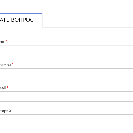
АТЬ ВОПРОС
мя
лефон
ail
тарий