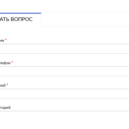
АТЬ ВОПРОС
мя
лефон
ail
тарий