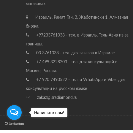
магазинах.
Израиль, Рамат Ган, З. Жаботински 1, Алмазная
биржа.
+97233761038 - тел. в Израиль, Тель-Авив из-за
границы.
03 3761038 - тел. для заказов в Израиле.
+7 499 3228203 - тел. для консультаций в
Москве, Россия.
+7 920 7490522 - тел. и WhatsApp и Viber для
консультаций на русском языке
zakaz@isradiamond.ru
Напишите нам!