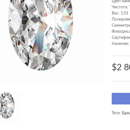
Цвет кам
Чистота:
Вес: 1.01
Полировк
Cимметри
Флюоресц
Сертифик
Наличие:
$2 8
Теги:
Бри