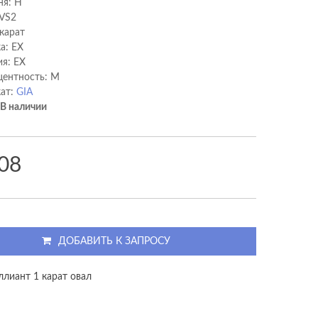
ня: H
 VS2
 карат
а: EX
я: EX
ентность: M
ат:
GIA
В наличии
08
ДОБАВИТЬ К ЗАПРОСУ
ллиант 1 карат овал