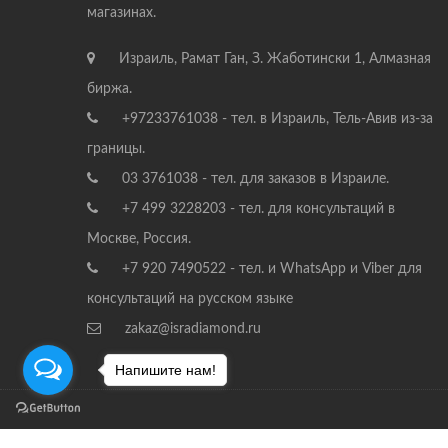
магазинах.
Израиль, Рамат Ган, З. Жаботински 1, Алмазная
биржа.
+97233761038 - тел. в Израиль, Тель-Авив из-за
границы.
03 3761038 - тел. для заказов в Израиле.
+7 499 3228203 - тел. для консультаций в
Москве, Россия.
+7 920 7490522 - тел. и WhatsApp и Viber для
консультаций на русском языке
zakaz@isradiamond.ru
Напишите нам!