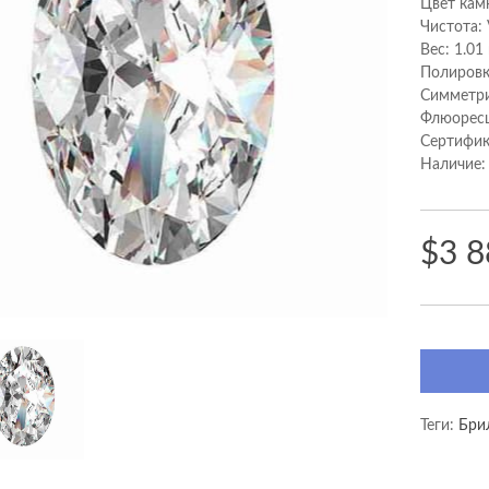
Цвет кам
Чистота:
Вес: 1.01
Полировк
Cимметри
Флюоресц
Сертифик
Наличие:
$3 8
Теги:
Бри