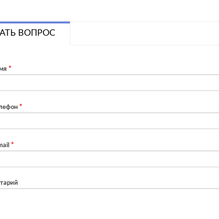
АТЬ ВОПРОС
мя
лефон
ail
тарий