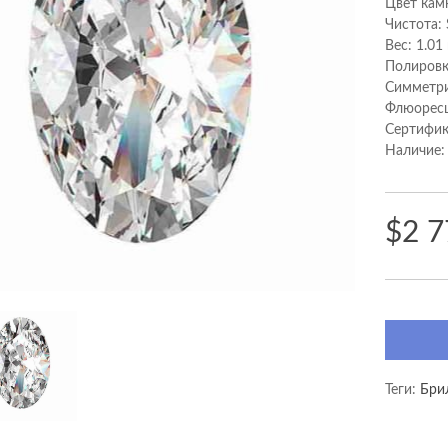
Цвет кам
Чистота: 
Вес: 1.01
Полировк
Cимметри
Флюоресц
Сертифик
Наличие:
$2 7
Теги:
Бри