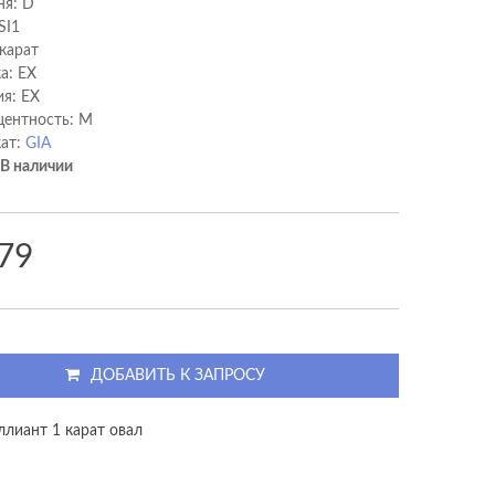
ня: D
SI1
 карат
а: EX
я: EX
ентность: M
ат:
GIA
В наличии
79
ДОБАВИТЬ К ЗАПРОСУ
ллиант 1 карат овал