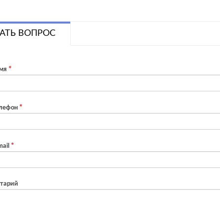
АТЬ ВОПРОС
мя
лефон
ail
тарий