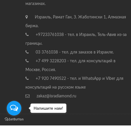
магазинах.
Израиль, Рамат Ган, З. Жаботински 1, Алмазная
биржа.
+97233761038 - тел. в Израиль, Тель-Авив из-за
границы.
03 3761038 - тел. для заказов в Израиле.
+7 499 3228203 - тел. для консультаций в
Москве, Россия.
+7 920 7490522 - тел. и WhatsApp и Viber для
консультаций на русском языке
zakaz@isradiamond.ru
Напишите нам!