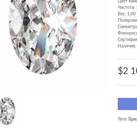
Цвет камн
Чистота: 
Вес: 1.00
Полировк
Cимметри
Флюоресц
Сертифик
Наличие:
$2 1
Теги:
Бри