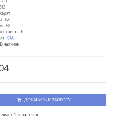
я: I
SI2
 карат
а: EX
я: EX
ентность: F
ат:
GIA
В наличии
04
ДОБАВИТЬ К ЗАПРОСУ
ллиант 1 карат овал