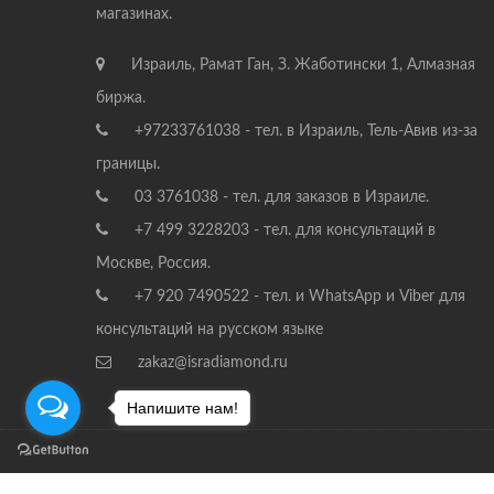
магазинах.
Израиль, Рамат Ган, З. Жаботински 1, Алмазная
биржа.
+97233761038 - тел. в Израиль, Тель-Авив из-за
границы.
03 3761038 - тел. для заказов в Израиле.
+7 499 3228203 - тел. для консультаций в
Москве, Россия.
+7 920 7490522 - тел. и WhatsApp и Viber для
консультаций на русском языке
zakaz@isradiamond.ru
Напишите нам!