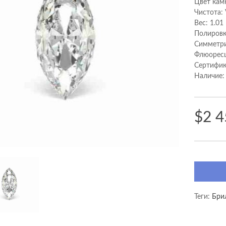
Цвет камн
Чистота:
Вес: 1.01
Полировк
Cимметри
Флюоресц
Сертифик
Наличие:
$2 4
Теги:
Бри