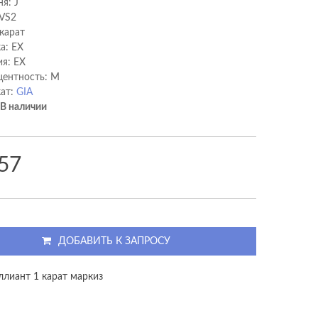
я: J
 VS2
 карат
а: EX
я: EX
ентность: M
ат:
GIA
В наличии
57
ДОБАВИТЬ К ЗАПРОСУ
ллиант 1 карат маркиз