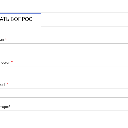
АТЬ ВОПРОС
мя
лефон
ail
тарий