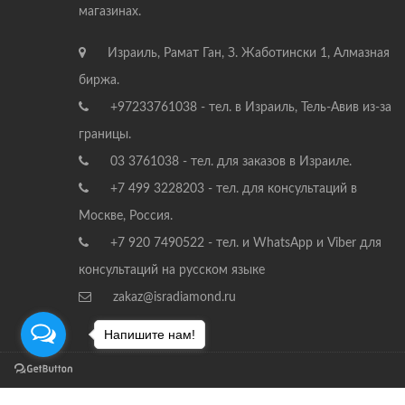
магазинах.
Израиль, Рамат Ган, З. Жаботински 1, Алмазная
биржа.
+97233761038 - тел. в Израиль, Тель-Авив из-за
границы.
03 3761038 - тел. для заказов в Израиле.
+7 499 3228203 - тел. для консультаций в
Москве, Россия.
+7 920 7490522 - тел. и WhatsApp и Viber для
консультаций на русском языке
zakaz@isradiamond.ru
Напишите нам!