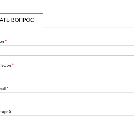
АТЬ ВОПРОС
мя
лефон
ail
тарий