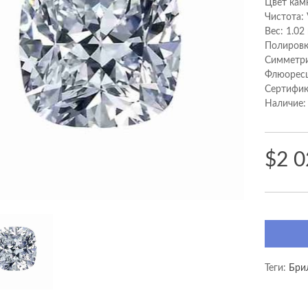
Цвет кам
Чистота:
Вес: 1.02
Полировк
Cимметри
Флюоресц
Сертифик
Наличие:
$2 0
Теги:
Бри