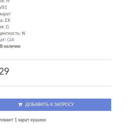
ня: H
 VS1
 карат
а: EX
я: G
ентность: N
ат:
GIA
В наличии
29
ДОБАВИТЬ К ЗАПРОСУ
ллиант 1 карат кушион