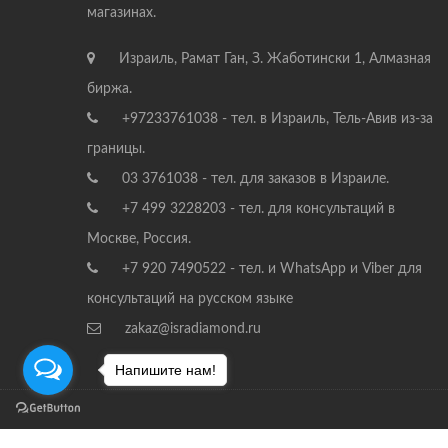
магазинах.
Израиль, Рамат Ган, З. Жаботински 1, Алмазная
биржа.
+97233761038 - тел. в Израиль, Тель-Авив из-за
границы.
03 3761038 - тел. для заказов в Израиле.
+7 499 3228203 - тел. для консультаций в
Москве, Россия.
+7 920 7490522 - тел. и WhatsApp и Viber для
консультаций на русском языке
zakaz@isradiamond.ru
Напишите нам!