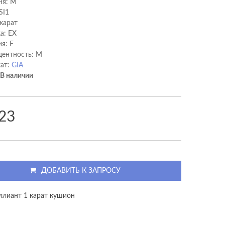
ня: M
SI1
 карат
а: EX
я: F
ентность: M
ат:
GIA
В наличии
23
ДОБАВИТЬ К ЗАПРОСУ
ллиант 1 карат кушион