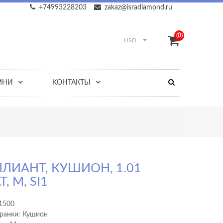
+74993228203
zakaz@isradiamond.ru
(0)
USD
МНИ
КОНТАКТЫ
ЛИАНТ, КУШИОН, 1.01
, M, SI1
1500
ранки: Кушион