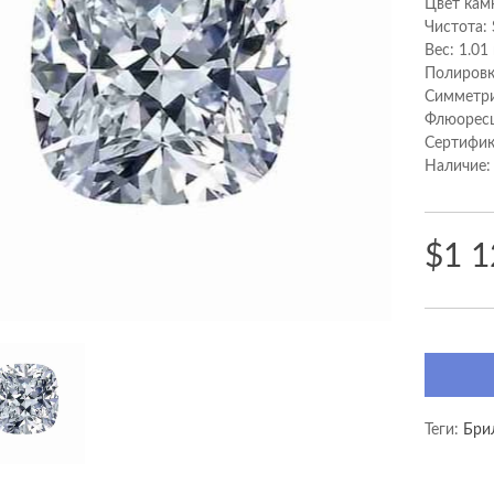
Цвет кам
Чистота: 
Вес: 1.01
Полировк
Cимметри
Флюоресц
Сертифик
Наличие:
$1 1
Теги:
Бри