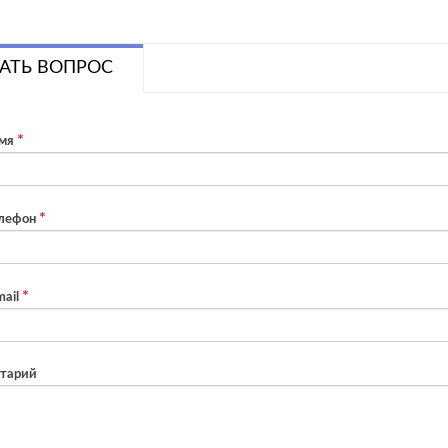
АТЬ ВОПРОС
мя
лефон
ail
тарий