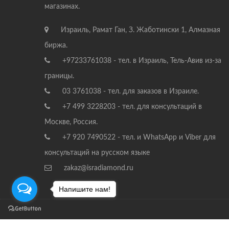
магазинах.
Израиль, Рамат Ган, З. Жаботински 1, Алмазная
биржа.
+97233761038 - тел. в Израиль, Тель-Авив из-за
границы.
03 3761038 - тел. для заказов в Израиле.
+7 499 3228203 - тел. для консультаций в
Москве, Россия.
+7 920 7490522 - тел. и WhatsApp и Viber для
консультаций на русском языке
zakaz@isradiamond.ru
Напишите нам!