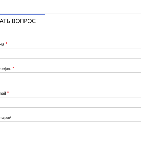
АТЬ ВОПРОС
мя
лефон
ail
тарий