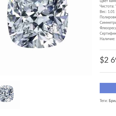
Цвет камн
Чистота:
Вес: 1.01
Полировк
Cимметри
Флюоресц
Сертифик
Наличие:
$2 6
Теги:
Бри