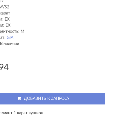
я: J
 VVS2
 карат
а: EX
я: EX
ентность: M
ат:
GIA
В наличии
94
ДОБАВИТЬ К ЗАПРОСУ
ллиант 1 карат кушион