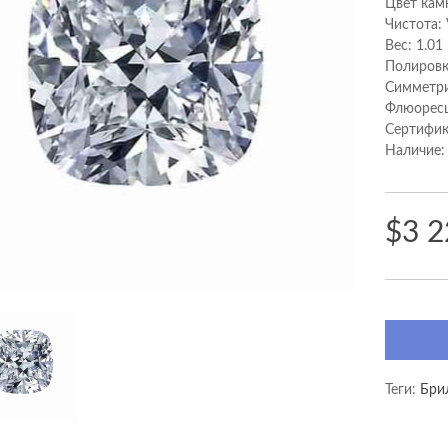
Цвет кам
Чистота:
Вес: 1.01
Полировк
Cимметри
Флюоресц
Сертифик
Наличие:
$3 2
Теги:
Бри