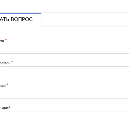
АТЬ ВОПРОС
мя
лефон
ail
тарий