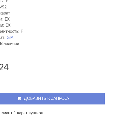
ня: F
 VS2
 карат
а: EX
я: EX
ентность: F
ат:
GIA
В наличии
24
ДОБАВИТЬ К ЗАПРОСУ
ллиант 1 карат кушион