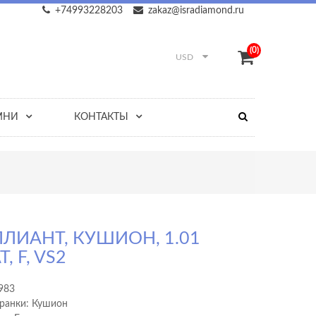
+74993228203
zakaz@isradiamond.ru
(0)
USD
МНИ
КОНТАКТЫ
ЛИАНТ, КУШИОН, 1.01
, F, VS2
983
ранки: Кушион