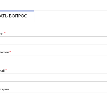
АТЬ ВОПРОС
мя
лефон
ail
тарий