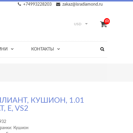
+74993228203
zakaz@isradiamond.ru
(0)
USD
МНИ
КОНТАКТЫ
ЛИАНТ, КУШИОН, 1.01
, E, VS2
932
ранки: Кушион