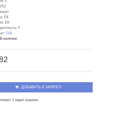
ня: E
 VS2
 карат
а: EX
я: EX
ентность: F
ат:
GIA
В наличии
82
ДОБАВИТЬ К ЗАПРОСУ
ллиант 1 карат кушион