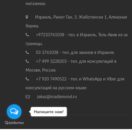
магазинах.
Израиль, Рамат Ган, З. Жаботински 1, Алмазная
биржа.
+97233761038 - тел. в Израиль, Тель-Авив из-за
границы.
03 3761038 - тел. для заказов в Израиле.
+7 499 3228203 - тел. для консультаций в
Москве, Россия.
+7 920 7490522 - тел. и WhatsApp и Viber для
консультаций на русском языке
zakaz@isradiamond.ru
Напишите нам!