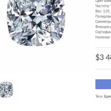
Цвет кам
Чистота:
Вес: 1.01
Полировк
Cимметри
Флюоресц
Сертифик
Наличие:
$3 4
Теги:
Бри