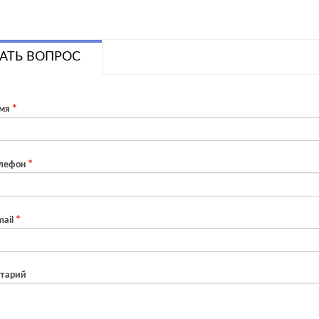
АТЬ ВОПРОС
мя
лефон
ail
тарий