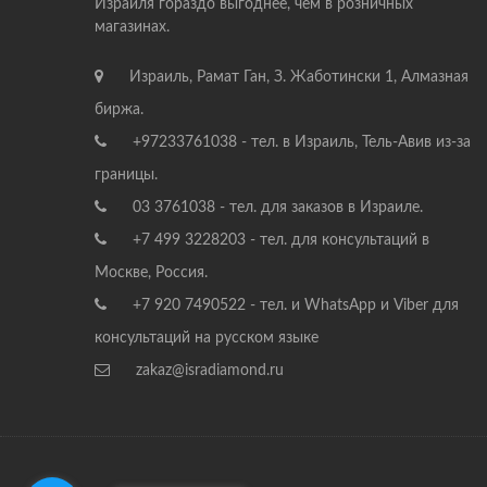
Израиля гораздо выгоднее, чем в розничных
магазинах.
Израиль, Рамат Ган, З. Жаботински 1, Алмазная
биржа.
+97233761038 - тел. в Израиль, Тель-Авив из-за
границы.
03 3761038 - тел. для заказов в Израиле.
+7 499 3228203 - тел. для консультаций в
Москве, Россия.
+7 920 7490522 - тел. и WhatsApp и Viber для
консультаций на русском языке
zakaz@isradiamond.ru