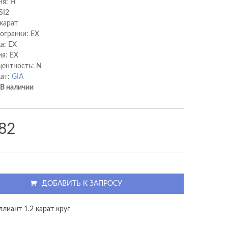
ня: H
SI2
 карат
 огранки: EX
а: EX
я: EX
ентность: N
ат:
GIA
В наличии
82
ДОБАВИТЬ К ЗАПРОСУ
лиант 1.2 карат круг