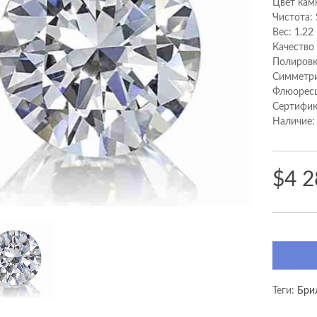
Цвет кам
Чистота: 
Вес: 1.22
Качество
Полировк
Cимметри
Флюоресц
Сертифик
Наличие:
$4 2
Теги:
Брил