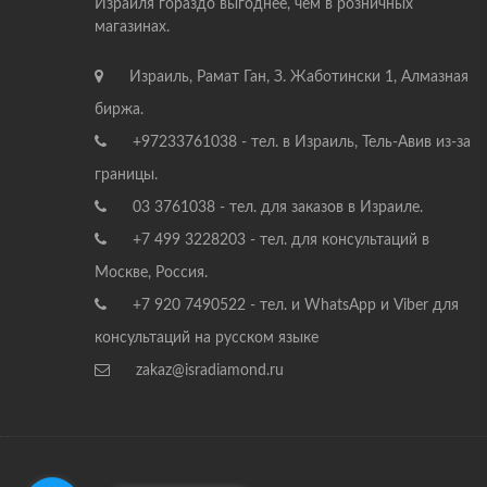
Израиля гораздо выгоднее, чем в розничных
магазинах.
Израиль, Рамат Ган, З. Жаботински 1, Алмазная
биржа.
+97233761038 - тел. в Израиль, Тель-Авив из-за
границы.
03 3761038 - тел. для заказов в Израиле.
+7 499 3228203 - тел. для консультаций в
Москве, Россия.
+7 920 7490522 - тел. и WhatsApp и Viber для
консультаций на русском языке
zakaz@isradiamond.ru