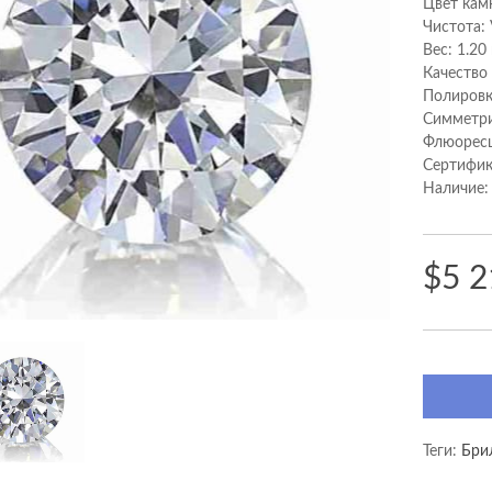
Цвет кам
Чистота:
Вес: 1.20
Качество
Полировк
Cимметри
Флюоресц
Сертифик
Наличие:
$5 2
Теги:
Брил