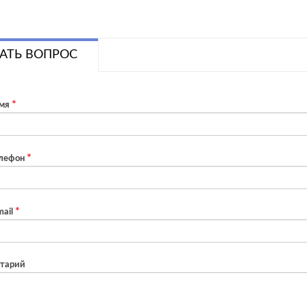
АТЬ ВОПРОС
мя
лефон
ail
тарий