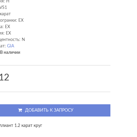
ня: H
 VS1
 карат
 огранки: EX
а: EX
я: EX
ентность: N
ат:
GIA
В наличии
12
ДОБАВИТЬ К ЗАПРОСУ
лиант 1.2 карат круг