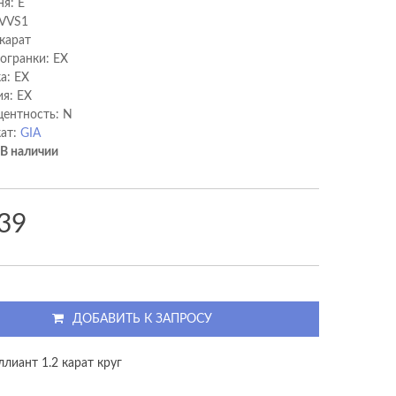
ня: E
 VVS1
 карат
 огранки: EX
а: EX
я: EX
ентность: N
ат:
GIA
В наличии
39
ДОБАВИТЬ К ЗАПРОСУ
лиант 1.2 карат круг