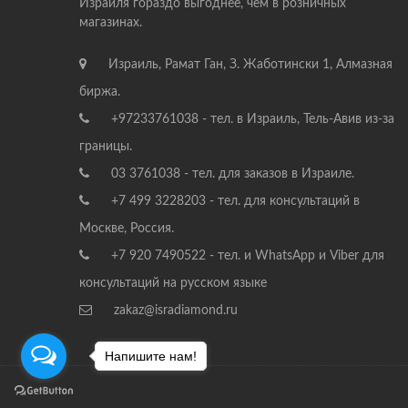
Израиля гораздо выгоднее, чем в розничных
магазинах.
Израиль, Рамат Ган, З. Жаботински 1, Алмазная
биржа.
+97233761038 - тел. в Израиль, Тель-Авив из-за
границы.
03 3761038 - тел. для заказов в Израиле.
+7 499 3228203 - тел. для консультаций в
Москве, Россия.
+7 920 7490522 - тел. и WhatsApp и Viber для
консультаций на русском языке
zakaz@isradiamond.ru
Напишите нам!