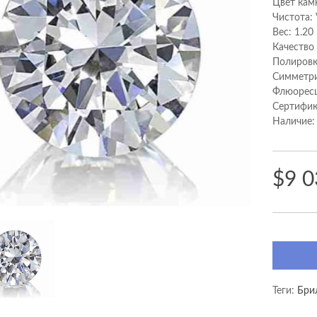
Цвет кам
Чистота:
Вес: 1.20
Качество
Полировк
Cимметри
Флюоресц
Сертифик
Наличие:
$9 0
Теги:
Брил