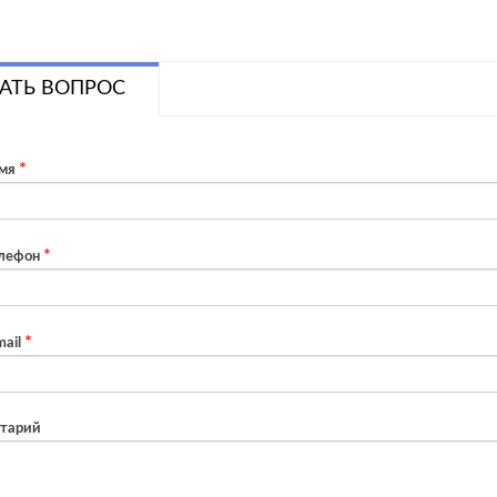
АТЬ ВОПРОС
мя
лефон
ail
тарий