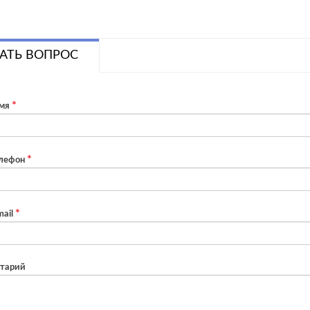
АТЬ ВОПРОС
мя
лефон
ail
тарий