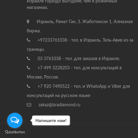
Израиля гораздо выгоднее, чем в розничных
магазинах.
Израиль, Рамат Ган, З. Жаботински 1, Алмазная
биржа.
+97233761038 - тел. в Израиль, Тель-Авив из-за
границы.
03 3761038 - тел. для заказов в Израиле.
+7 499 3228203 - тел. для консультаций в
Москве, Россия.
+7 920 7490522 - тел. и WhatsApp и Viber для
консультаций на русском языке
zakaz@isradiamond.ru
Напишите нам!