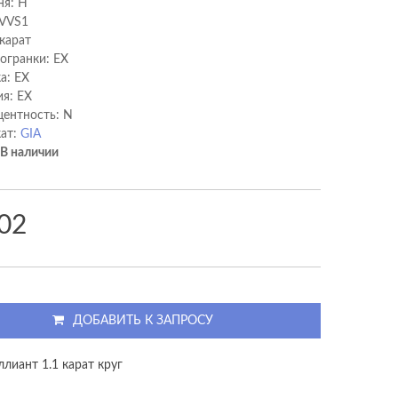
ня: H
 VVS1
 карат
 огранки: EX
а: EX
я: EX
ентность: N
ат:
GIA
В наличии
02
ДОБАВИТЬ К ЗАПРОСУ
лиант 1.1 карат круг