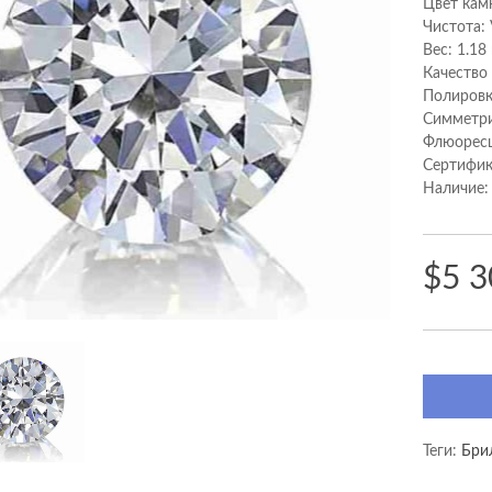
Цвет кам
Чистота:
Вес: 1.18
Качество
Полировк
Cимметри
Флюоресц
Сертифик
Наличие:
$5 3
Теги:
Брил