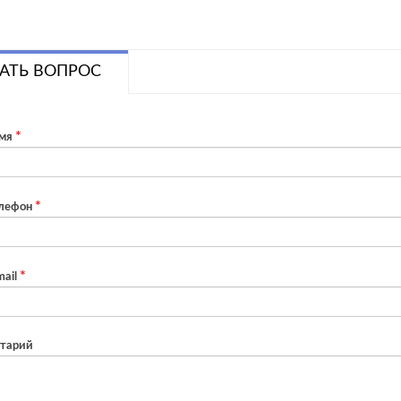
АТЬ ВОПРОС
мя
лефон
ail
тарий