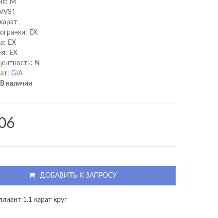
ня: M
 VVS1
 карат
 огранки: EX
а: EX
я: EX
ентность: N
ат:
GIA
В наличии
06
ДОБАВИТЬ К ЗАПРОСУ
лиант 1.1 карат круг