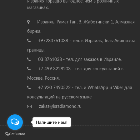
Израиля гораздо выгоднее, чем в розничных
магазинах.
Израиль, Рамат Ган, З. Жаботински 1, Алмазная
биржа.
+97233761038 - тел. в Израиль, Тель-Авив из-за
границы.
03 3761038 - тел. для заказов в Израиле.
+7 499 3228203 - тел. для консультаций в
Москве, Россия.
+7 920 7490522 - тел. и WhatsApp и Viber для
консультаций на русском языке
zakaz@isradiamond.ru
Напишите нам!