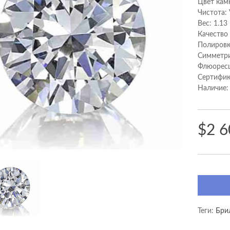
Цвет кам
Чистота:
Вес: 1.13
Качество
Полировк
Cимметри
Флюоресц
Сертифик
Наличие:
$2 6
Теги:
Брил