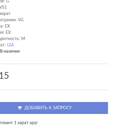
ня: G
 VS1
 карат
 огранки: VG
а: EX
я: EX
ентность: M
ат:
GIA
В наличии
15
ДОБАВИТЬ К ЗАПРОСУ
ллиант 1 карат круг