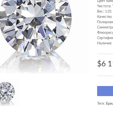
Цвет кам
Чистота:
Вес: 1.01
Качество
Полировк
Cимметри
Флюоресц
Сертифик
Наличие:
$6 1
Теги:
Бри