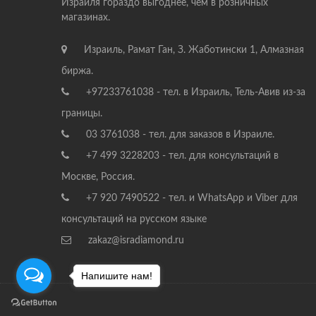
Израиля гораздо выгоднее, чем в розничных
магазинах.
Израиль, Рамат Ган, З. Жаботински 1, Алмазная
биржа.
+97233761038 - тел. в Израиль, Тель-Авив из-за
границы.
03 3761038 - тел. для заказов в Израиле.
+7 499 3228203 - тел. для консультаций в
Москве, Россия.
+7 920 7490522 - тел. и WhatsApp и Viber для
консультаций на русском языке
zakaz@isradiamond.ru
Напишите нам!