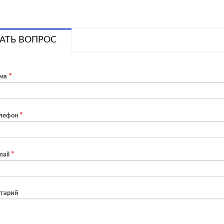
АТЬ ВОПРОС
мя
лефон
ail
тарий