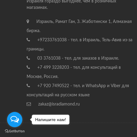
Израиля гораздо выгоднее, чем в розничных
магазинах.
Израиль, Рамат Ган, З. Жаботински 1, Алмазная
биржа.
+97233761038 - тел. в Израиль, Тель-Авив из-за
границы.
03 3761038 - тел. для заказов в Израиле.
+7 499 3228203 - тел. для консультаций в
Москве, Россия.
+7 920 7490522 - тел. и WhatsApp и Viber для
консультаций на русском языке
zakaz@isradiamond.ru
Напишите нам!