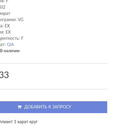
ня: F
SI2
 карат
 огранки: VG
а: EX
я: EX
ентность: F
ат:
GIA
В наличии
33
ДОБАВИТЬ К ЗАПРОСУ
ллиант 1 карат круг