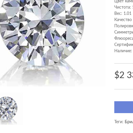
Цвет кам
Чистота: 
Вес: 1.01
Качество
Полировк
Cимметри
Флюоресц
Сертифик
Наличие:
$2 3
Теги:
Бри