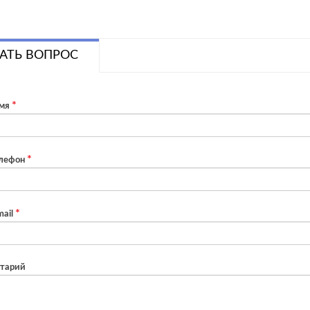
АТЬ ВОПРОС
мя
лефон
ail
тарий