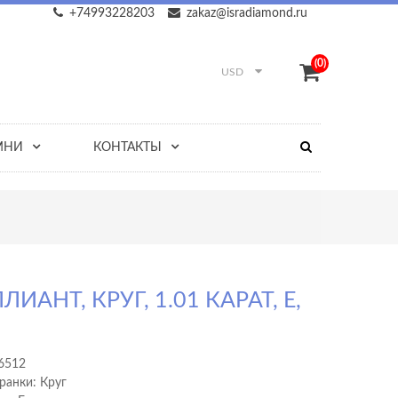
+74993228203
zakaz@isradiamond.ru
(0)
USD
МНИ
КОНТАКТЫ
ЛИАНТ, КРУГ, 1.01 КАРАТ, E,
1
6512
ранки: Круг