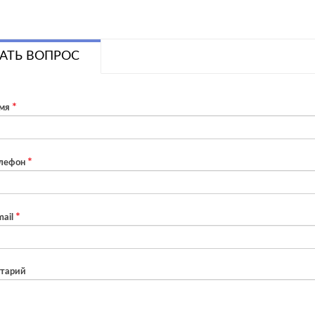
АТЬ ВОПРОС
мя
лефон
ail
тарий