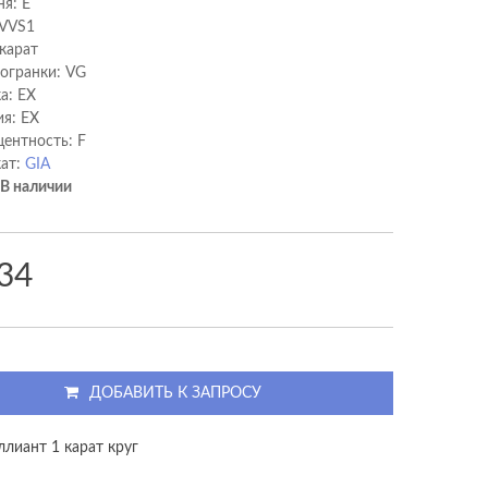
ня: E
 VVS1
 карат
 огранки: VG
а: EX
я: EX
ентность: F
ат:
GIA
В наличии
34
ДОБАВИТЬ К ЗАПРОСУ
ллиант 1 карат круг