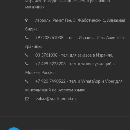
Израиля гораздо выгоднее, чем в розничных
магазинах.
Израиль, Рамат Ган, З. Жаботински 1, Алмазная
биржа.
+97233761038 - тел. в Израиль, Тель-Авив из-за
границы.
03 3761038 - тел. для заказов в Израиле.
+7 499 3228203 - тел. для консультаций в
Москве, Россия.
+7 920 7490522 - тел. и WhatsApp и Viber для
консультаций на русском языке
zakaz@isradiamond.ru