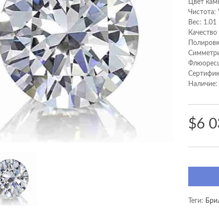
Цвет кам
Чистота:
Вес: 1.01
Качество
Полировк
Cимметри
Флюоресц
Сертифик
Наличие:
$6 0
Теги:
Бри