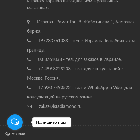
Израиля гораздо выгоднее, чем в розничных
магазинах.
Израиль, Рамат Ган, З. Жаботински 1, Алмазная
биржа.
+97233761038 - тел. в Израиль, Тель-Авив из-за
границы.
03 3761038 - тел. для заказов в Израиле.
+7 499 3228203 - тел. для консультаций в
Москве, Россия.
+7 920 7490522 - тел. и WhatsApp и Viber для
консультаций на русском языке
zakaz@isradiamond.ru
Напишите нам!