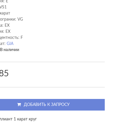
ня: E
 VS1
 карат
 огранки: VG
а: EX
я: EX
ентность: F
ат:
GIA
В наличии
85
ДОБАВИТЬ К ЗАПРОСУ
ллиант 1 карат круг