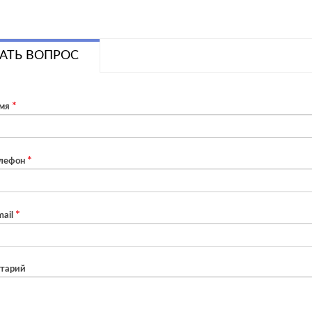
АТЬ ВОПРОС
мя
лефон
ail
тарий