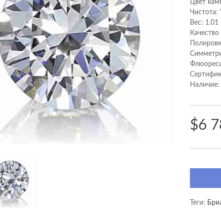
Цвет кам
Чистота:
Вес: 1.01
Качество
Полировк
Cимметри
Флюоресц
Сертифик
Наличие:
$6 7
Теги:
Бри