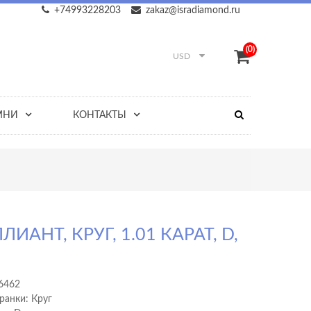
+74993228203
zakaz@isradiamond.ru
(0)
USD
МНИ
КОНТАКТЫ
ЛИАНТ, КРУГ, 1.01 КАРАТ, D,
2
6462
ранки: Круг