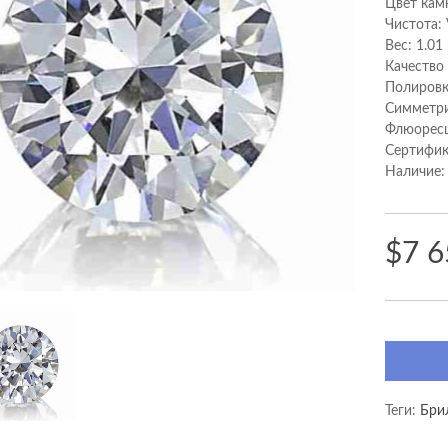
Цвет кам
Чистота:
Вес: 1.01
Качество
Полировк
Cимметри
Флюоресц
Сертифик
Наличие:
$7 6
Теги:
Бри