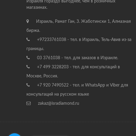
Израиля гораздо выгоднее, чем в розничных
магазинах.
Израиль, Рамат Ган, З. Жаботински 1, Алмазная
биржа.
+97233761038 - тел. в Израиль, Тель-Авив из-за
границы.
03 3761038 - тел. для заказов в Израиле.
+7 499 3228203 - тел. для консультаций в
Москве, Россия.
+7 920 7490522 - тел. и WhatsApp и Viber для
консультаций на русском языке
zakaz@isradiamond.ru