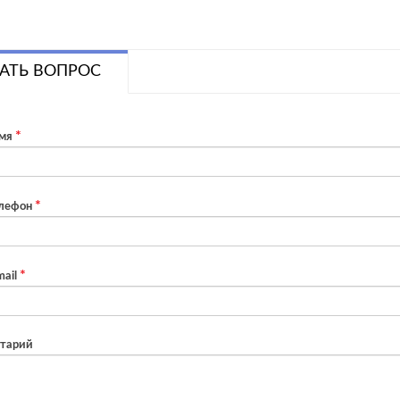
АТЬ ВОПРОС
мя
лефон
ail
тарий