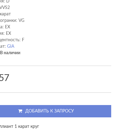
ня: D
 VVS2
 карат
 огранки: VG
а: EX
я: EX
ентность: F
ат:
GIA
В наличии
57
ДОБАВИТЬ К ЗАПРОСУ
ллиант 1 карат круг