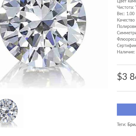
Цвет кам
Чистота:
Вес: 1.00
Качество
Полировк
Cимметри
Флюоресц
Сертифик
Наличие:
$3 8
Теги:
Бри