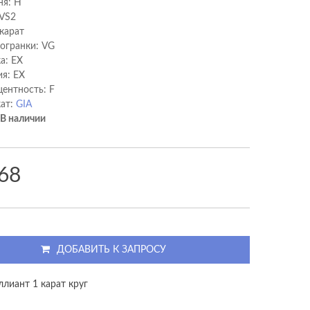
ня: H
 VS2
 карат
 огранки: VG
а: EX
я: EX
ентность: F
ат:
GIA
В наличии
68
ДОБАВИТЬ К ЗАПРОСУ
ллиант 1 карат круг