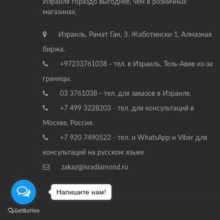
Израиля гораздо выгоднее, чем в розничных
магазинах.
Израиль, Рамат Ган, З. Жаботински 1, Алмазная
биржа.
+97233761038 - тел. в Израиль, Тель-Авив из-за
границы.
03 3761038 - тел. для заказов в Израиле.
+7 499 3228203 - тел. для консультаций в
Москве, Россия.
+7 920 7490522 - тел. и WhatsApp и Viber для
консультаций на русском языке
zakaz@isradiamond.ru
Напишите нам!