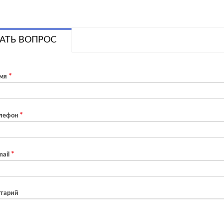
АТЬ ВОПРОС
мя
лефон
ail
тарий