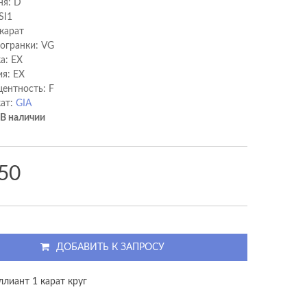
ня: D
SI1
 карат
 огранки: VG
а: EX
я: EX
ентность: F
ат:
GIA
В наличии
50
ДОБАВИТЬ К ЗАПРОСУ
ллиант 1 карат круг