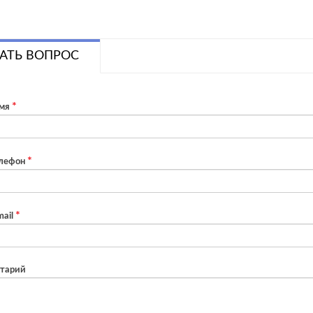
АТЬ ВОПРОС
мя
лефон
ail
тарий