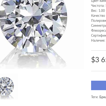
Цвет кам
Чистота: 
Вес: 1.00
Качество
Полировк
Cимметри
Флюоресц
Сертифик
Наличие:
$3 6
Теги:
Бри