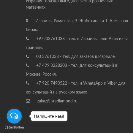
Израиля гораздо выгоднее, чем в розничных
магазинах.
Израиль, Рамат Ган, З. Жаботински 1, Алмазная
биржа.
+97233761038 - тел. в Израиль, Тель-Авив из-за
границы.
03 3761038 - тел. для заказов в Израиле.
+7 499 3228203 - тел. для консультаций в
Москве, Россия.
+7 920 7490522 - тел. и WhatsApp и Viber для
консультаций на русском языке
zakaz@isradiamond.ru
Напишите нам!