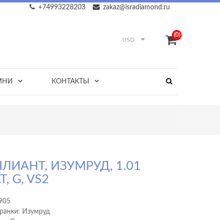
+74993228203
zakaz@isradiamond.ru
(0)
USD
МНИ
КОНТАКТЫ
ЛИАНТ, ИЗУМРУД, 1.01
, G, VS2
905
ранки: Изумруд