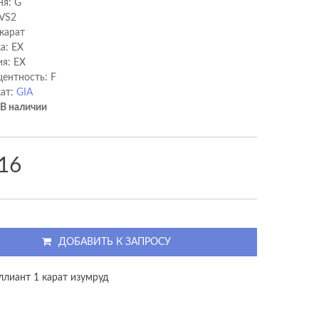
ня: G
 VS2
 карат
а: EX
я: EX
ентность: F
ат:
GIA
В наличии
16
ДОБАВИТЬ К ЗАПРОСУ
ллиант 1 карат изумруд