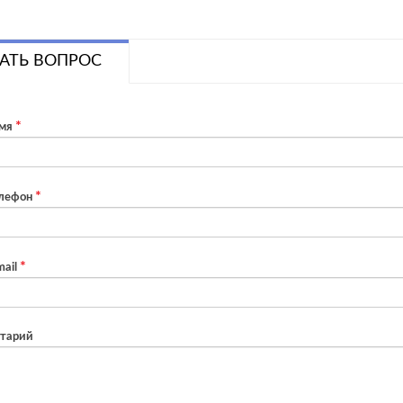
АТЬ ВОПРОС
мя
лефон
ail
тарий