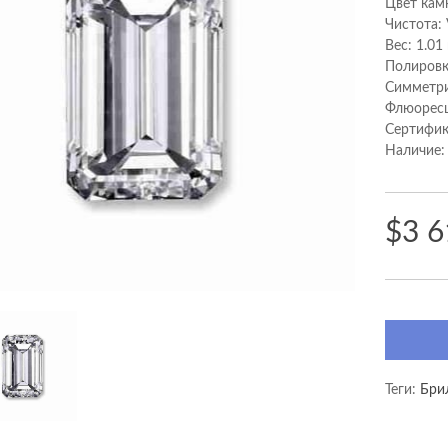
Цвет кам
Чистота:
Вес: 1.01
Полировк
Cимметри
Флюоресц
Сертифик
Наличие:
$3 6
Теги:
Бри