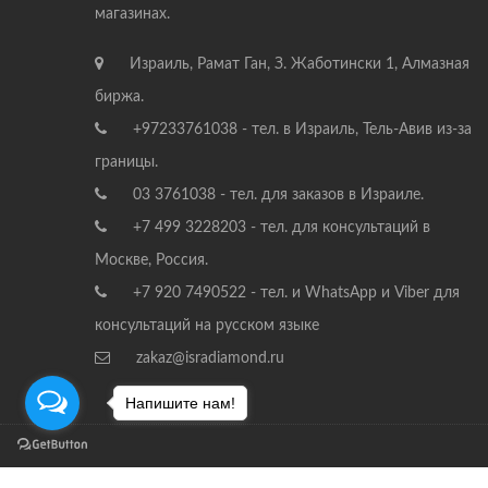
магазинах.
Израиль, Рамат Ган, З. Жаботински 1, Алмазная
биржа.
+97233761038 - тел. в Израиль, Тель-Авив из-за
границы.
03 3761038 - тел. для заказов в Израиле.
+7 499 3228203 - тел. для консультаций в
Москве, Россия.
+7 920 7490522 - тел. и WhatsApp и Viber для
консультаций на русском языке
zakaz@isradiamond.ru
Напишите нам!