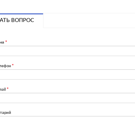
АТЬ ВОПРОС
мя
лефон
ail
тарий