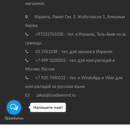
магазинах.
Израиль, Рамат Ган, З. Жаботински 1, Алмазная
биржа.
+97233761038 - тел. в Израиль, Тель-Авив из-за
границы.
03 3761038 - тел. для заказов в Израиле.
+7 499 3228203 - тел. для консультаций в
Москве, Россия.
+7 920 7490522 - тел. и WhatsApp и Viber для
консультаций на русском языке
zakaz@isradiamond.ru
Напишите нам!