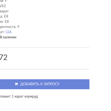
ня: F
 VS2
 карат
а: EX
я: EX
ентность: F
ат:
GIA
В наличии
72
ДОБАВИТЬ К ЗАПРОСУ
ллиант 1 карат изумруд