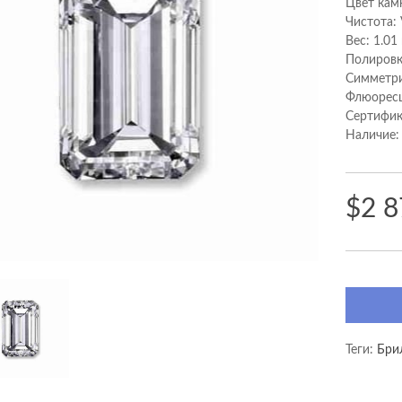
Цвет кам
Чистота:
Вес: 1.01
Полировк
Cимметри
Флюоресц
Сертифик
Наличие:
$2 8
Теги:
Бри