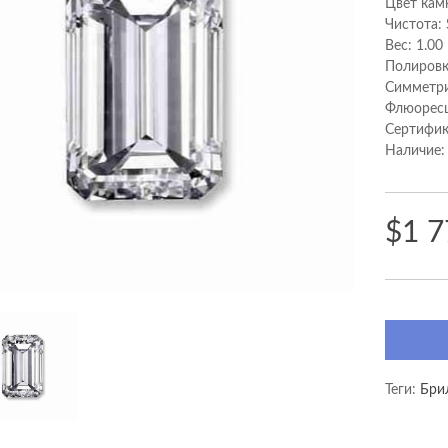
Цвет кам
Чистота: 
Вес: 1.00
Полировк
Cимметри
Флюоресц
Сертифик
Наличие:
$1 7
Теги:
Бри