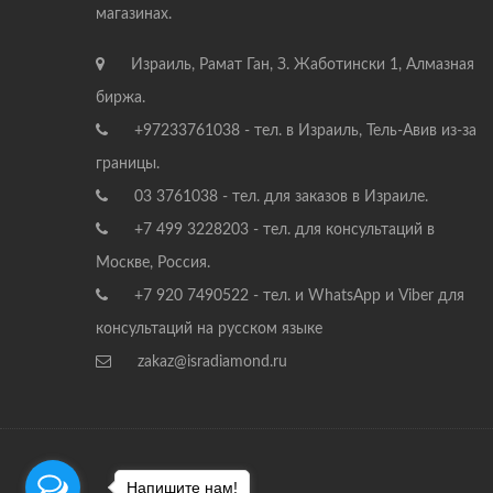
магазинах.
Израиль, Рамат Ган, З. Жаботински 1, Алмазная
биржа.
+97233761038 - тел. в Израиль, Тель-Авив из-за
границы.
03 3761038 - тел. для заказов в Израиле.
+7 499 3228203 - тел. для консультаций в
Москве, Россия.
+7 920 7490522 - тел. и WhatsApp и Viber для
консультаций на русском языке
zakaz@isradiamond.ru
Напишите нам!