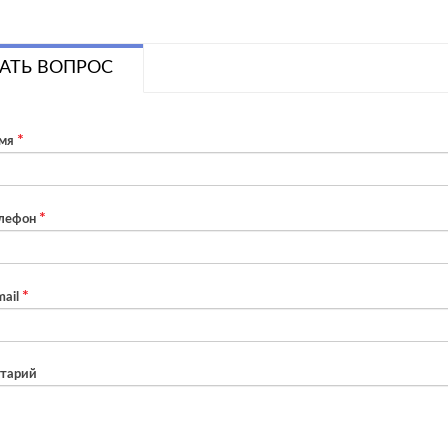
АТЬ ВОПРОС
мя
лефон
ail
тарий