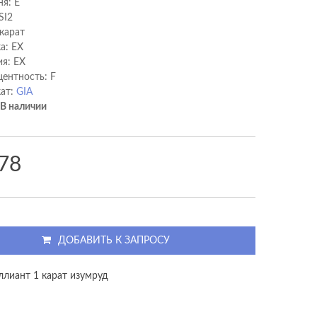
ня: E
SI2
 карат
а: EX
я: EX
ентность: F
ат:
GIA
В наличии
78
ДОБАВИТЬ К ЗАПРОСУ
ллиант 1 карат изумруд