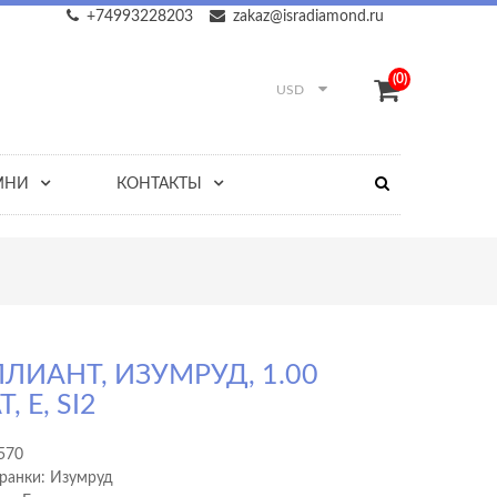
+74993228203
zakaz@isradiamond.ru
(0)
USD
МНИ
КОНТАКТЫ
ЛИАНТ, ИЗУМРУД, 1.00
, E, SI2
570
ранки: Изумруд