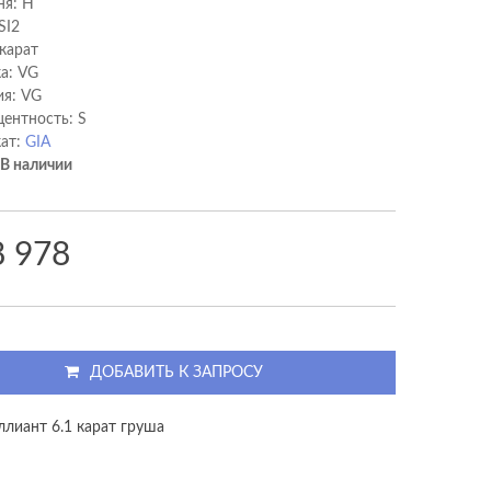
ня: H
SI2
 карат
а: VG
я: VG
ентность: S
ат:
GIA
В наличии
8 978
ДОБАВИТЬ К ЗАПРОСУ
ллиант 6.1 карат груша