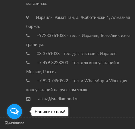
магазинах.
Израиль, Рамат Ган, З. Жаботински 1, Алмазная
биржа.
+97233761038 - тел. в Израиль, Тель-Авив из-за
границы.
03 3761038 - тел. для заказов в Израиле.
+7 499 3228203 - тел. для консультаций в
Москве, Россия.
+7 920 7490522 - тел. и WhatsApp и Viber для
консультаций на русском языке
zakaz@isradiamond.ru
Напишите нам!