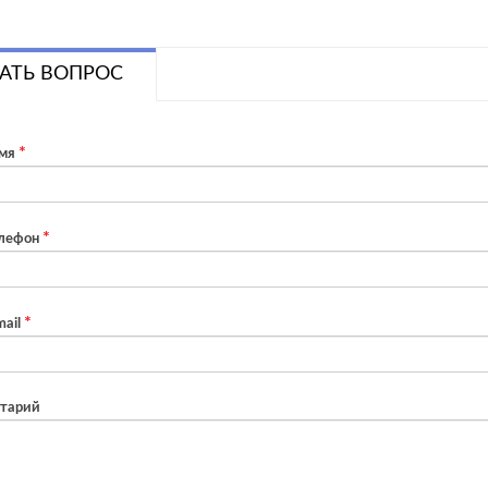
АТЬ ВОПРОС
мя
лефон
ail
тарий