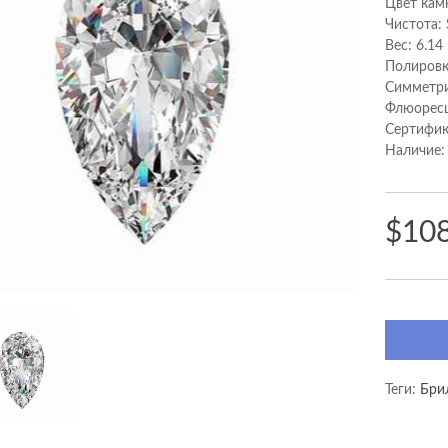
Цвет кам
Чистота: 
Вес: 6.14
Полировк
Cимметри
Флюоресц
Сертифик
Наличие:
$10
Теги:
Бри