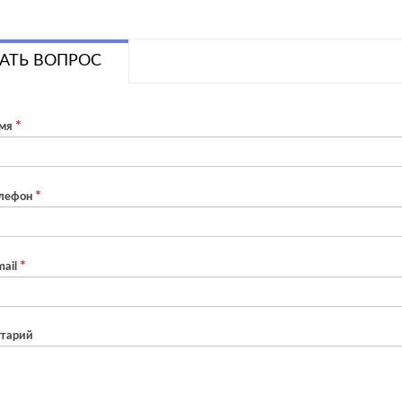
АТЬ ВОПРОС
мя
лефон
ail
тарий