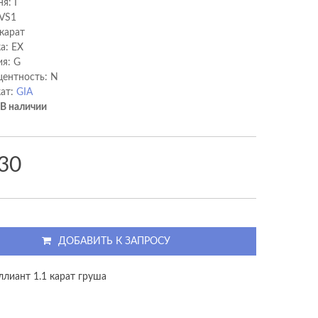
я: I
 VS1
 карат
а: EX
я: G
ентность: N
ат:
GIA
В наличии
30
ДОБАВИТЬ К ЗАПРОСУ
ллиант 1.1 карат груша