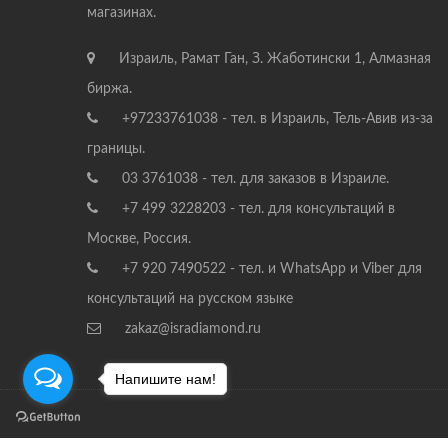
магазинах.
Израиль, Рамат Ган, З. Жаботински 1, Алмазная
биржа.
+97233761038 - тел. в Израиль, Тель-Авив из-за
границы.
03 3761038 - тел. для заказов в Израиле.
+7 499 3228203 - тел. для консультаций в
Москве, Россия.
+7 920 7490522 - тел. и WhatsApp и Viber для
консультаций на русском языке
zakaz@isradiamond.ru
Напишите нам!