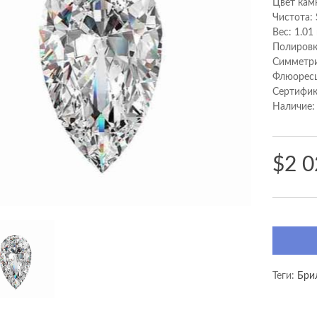
Цвет кам
Чистота: 
Вес: 1.01
Полировк
Cимметри
Флюоресц
Сертифик
Наличие:
$2 0
Теги:
Бри