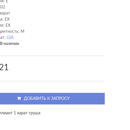
ня: E
SI2
 карат
а: EX
я: EX
ентность: M
ат:
GIA
В наличии
21
ДОБАВИТЬ К ЗАПРОСУ
ллиант 1 карат груша