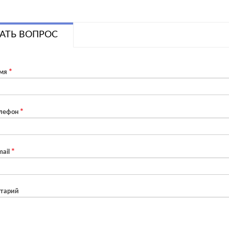
АТЬ ВОПРОС
мя
лефон
ail
тарий