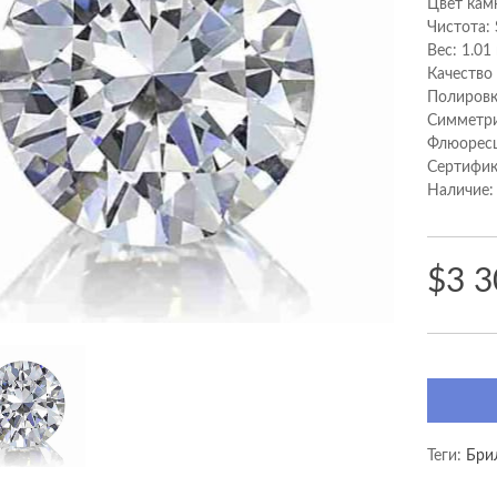
Цвет кам
Чистота: 
Вес: 1.01
Качество
Полировк
Cимметри
Флюоресц
Сертифик
Наличие:
$3 3
Теги:
Бри