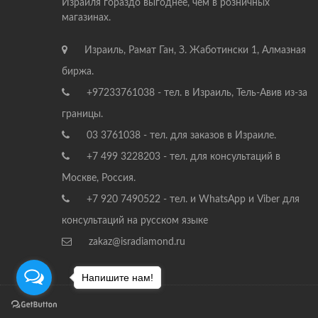
Израиля гораздо выгоднее, чем в розничных
магазинах.
Израиль, Рамат Ган, З. Жаботински 1, Алмазная
биржа.
+97233761038 - тел. в Израиль, Тель-Авив из-за
границы.
03 3761038 - тел. для заказов в Израиле.
+7 499 3228203 - тел. для консультаций в
Москве, Россия.
+7 920 7490522 - тел. и WhatsApp и Viber для
консультаций на русском языке
zakaz@isradiamond.ru
Напишите нам!