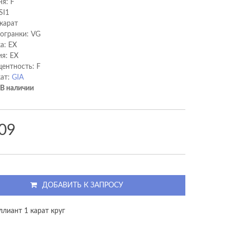
ня: F
SI1
 карат
 огранки: VG
а: EX
я: EX
ентность: F
ат:
GIA
В наличии
09
ДОБАВИТЬ К ЗАПРОСУ
ллиант 1 карат круг